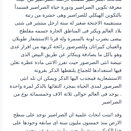
معرفة تكوين الصراصير ودورة حياة الصراصير فسنبدأ
بالتكوين الهيكلي للصراصير وهى حشرة من رتبة
مستقيمة الاجنحة صغير لة ستة ارجل منتشر فى شتى
بلاد العالم ويكثر فى المناطق الحارة جسمه مفلطح
بيضى يضرب لونة بالسمرة ولة قرنا الاستشعار طويلان
والعينان كبيراتان وللصرصور رائحة كريهة من افراز غدى
وهو ياكل ما يصادفة ويتكاثر عن طريق البيض الذى
تبيضة انثى الصرصور حيث تفرز الانثى مادة عطرة تعلن
فيها استعدادها للجماع يلتقطها الذكر بقرونة
الاستشعارية فينجذب اليها الذكر ويمكن ان تلد انثى
الصرصور لمدى الحياة بمجرد التقائها بالذكر لمرة واحدة
. يوجد فى العالم حوالى ثلاثة الاف وخمسمائة نوع من
الصراصير
وقد اثبتت ابحاث علمية ان الصراصير توجد على سطح
الارض منذ خمسون مليون سنة اى سابقة وجودها على
هذا الكوكب بستة واربعون مليون سنة عن وجود