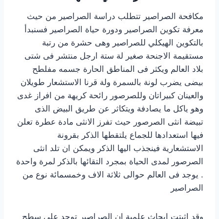
مكافحة الصراصير تتطلب دراسة الصراصير من حيث
معرفة تكوين الصراصير ودورة حياة الصراصير فسنبدأ
بالتكوين الهيكلي للصراصير وهى حشرة من رتبة
مستقيمة الاجنحة صغير لة ستة ارجل منتشر فى شتى
بلاد العالم ويكثر فى المناطق الحارة جسمه مفلطح
بيضى يضرب لونة بالسمرة ولة قرنا الاستشعار طويلان
والعينان كبيراتان وللصرصور رائحة كريهة من افراز غدى
وهو ياكل ما يصادفة ويتكاثر عن طريق البيض الذى
تبيضة انثى الصرصور حيث تفرز الانثى مادة عطرة تعلن
فيها استعدادها للجماع يلتقطها الذكر بقرونة
الاستشعارية فينجذب اليها الذكر ويمكن ان تلد انثى
الصرصور لمدى الحياة بمجرد التقائها بالذكر لمرة واحدة
. يوجد فى العالم حوالى ثلاثة الاف وخمسمائة نوع من
الصراصير
وقد اثبتت ابحاث علمية ان الصراصير توجد على سطح