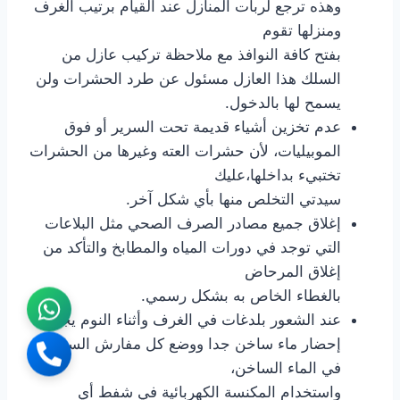
وهذه ترجع لربات المنازل عند القيام برتيب الغرف
ومنزلها تقوم
بفتح كافة النوافذ مع ملاحظة تركيب عازل من
السلك هذا العازل مسئول عن طرد الحشرات ولن
يسمح لها بالدخول.
عدم تخزين أشياء قديمة تحت السرير أو فوق
الموبيليات، لأن حشرات العته وغيرها من الحشرات
تختبيء بداخلها،عليك
سيدتي التخلص منها بأي شكل آخر.
إغلاق جميع مصادر الصرف الصحي مثل البلاعات
التي توجد في دورات المياه والمطابخ والتأكد من
إغلاق المرحاض
بالغطاء الخاص به بشكل رسمي.
عند الشعور بلدغات في الغرف وأثناء النوم يجب
إحضار ماء ساخن جدا ووضع كل مفارش السرير
في الماء الساخن،
واستخدام المكنسة الكهربائية في شفط أي