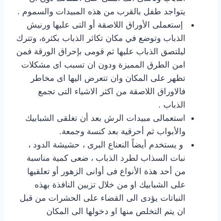
يتواجد طفل بالقرب من هذه المبيدات والسموم .
إستعملى الأوراق اللاصقة أو التى عليها ورنيش
الذباب وتوضع في مكان تكاثر الذباب بكثرة، وتترك
ليلتصق الذباب عليها ثم قومى بإحراق الورقة فمن
امن الطرق المميزة ودون ان تسبب اى مشكلات
تظهر على المكان وان تتعرض اليها اى مخاطر
فالاوراق اللاصقة من اكثر الاشياء التى تجمع
الذباب .
استعمالى مبيدات الرش بعد أن تغلقى الشبابيك
والأبواب ثم أحرقية بعد كنسة وجمعة.
و يستخدم أيضاً النعناع البرى ، حشيشة الدود ،
نبات السذاب لطرد الذباب ، ضعى كمية مناسبة
من أحد هذة الأنواع فى أوانى الزهور أو تعلقيها
على الشبابيك او من خلال تزيين النافذة بهذه
النباتات يؤدى الى القضاء على الحشرات من قبل
ان يتم التخلص منها او دخولها الى المكان