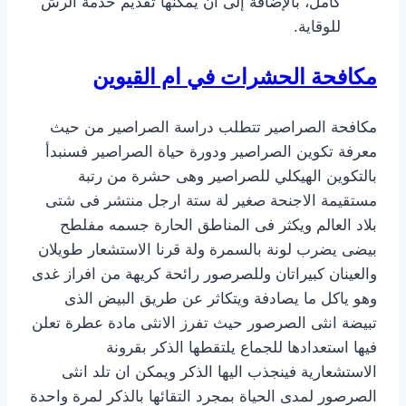
كامل، بالإضافة إلى أن يمكنها تقديم خدمة الرش
للوقاية.
مكافحة الحشرات في ام القيوين
مكافحة الصراصير تتطلب دراسة الصراصير من حيث
معرفة تكوين الصراصير ودورة حياة الصراصير فسنبدأ
بالتكوين الهيكلي للصراصير وهى حشرة من رتبة
مستقيمة الاجنحة صغير لة ستة ارجل منتشر فى شتى
بلاد العالم ويكثر فى المناطق الحارة جسمه مفلطح
بيضى يضرب لونة بالسمرة ولة قرنا الاستشعار طويلان
والعينان كبيراتان وللصرصور رائحة كريهة من افراز غدى
وهو ياكل ما يصادفة ويتكاثر عن طريق البيض الذى
تبيضة انثى الصرصور حيث تفرز الانثى مادة عطرة تعلن
فيها استعدادها للجماع يلتقطها الذكر بقرونة
الاستشعارية فينجذب اليها الذكر ويمكن ان تلد انثى
الصرصور لمدى الحياة بمجرد التقائها بالذكر لمرة واحدة