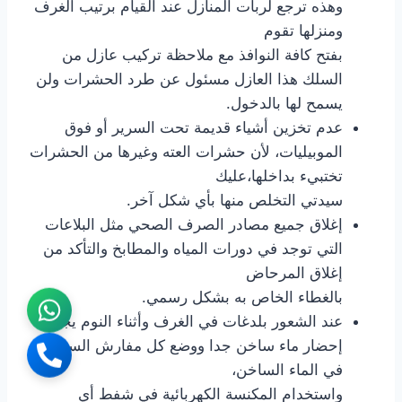
وهذه ترجع لربات المنازل عند القيام برتيب الغرف
ومنزلها تقوم
بفتح كافة النوافذ مع ملاحظة تركيب عازل من
السلك هذا العازل مسئول عن طرد الحشرات ولن
يسمح لها بالدخول.
عدم تخزين أشياء قديمة تحت السرير أو فوق
الموبيليات، لأن حشرات العته وغيرها من الحشرات
تختبيء بداخلها،عليك
سيدتي التخلص منها بأي شكل آخر.
إغلاق جميع مصادر الصرف الصحي مثل البلاعات
التي توجد في دورات المياه والمطابخ والتأكد من
إغلاق المرحاض
بالغطاء الخاص به بشكل رسمي.
عند الشعور بلدغات في الغرف وأثناء النوم يجب
إحضار ماء ساخن جدا ووضع كل مفارش السرير
في الماء الساخن،
واستخدام المكنسة الكهربائية في شفط أي