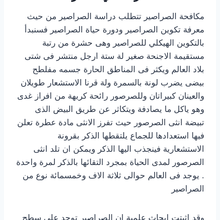
مكافحة الصراصير تتطلب دراسة الصراصير من حيث
معرفة تكوين الصراصير ودورة حياة الصراصير فسنبدأ
بالتكوين الهيكلي للصراصير وهى حشرة من رتبة
مستقيمة الاجنحة صغير لة ستة ارجل منتشر فى شتى
بلاد العالم ويكثر فى المناطق الحارة جسمه مفلطح
بيضى يضرب لونة بالسمرة ولة قرنا الاستشعار طويلان
والعينان كبيراتان وللصرصور رائحة كريهة من افراز غدى
وهو ياكل ما يصادفة ويتكاثر عن طريق البيض الذى
تبيضة انثى الصرصور حيث تفرز الانثى مادة عطرة تعلن
فيها استعدادها للجماع يلتقطها الذكر بقرونة
الاستشعارية فينجذب اليها الذكر ويمكن ان تلد انثى
الصرصور لمدى الحياة بمجرد التقائها بالذكر لمرة واحدة
. يوجد فى العالم حوالى ثلاثة الاف وخمسمائة نوع من
الصراصير
وقد اثبتت ابحاث علمية ان الصراصير توجد على سطح