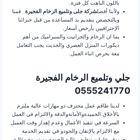
باللون الباهت كل فترة.
ولأننا أفضل
شركة جلى وتلميع الرخام الفجيرة
قمنا
وبالتخصص بتقديم يد المساعدة من قبل خبرائنا
الإحترافيين بأرخص أسعار.
بما ان الرخام والجرانيت والسيراميك من أهم
ديكورات المنزل العصري والحديث يجب التعامل
معة بحرص اثناء العمل.
جلي وتلميع الرخام الفجيرة
0555241770
لدينا طاقم عمل محترف ذو مهارات عالية ملتزم
بالأخلاق الحميدةوالأمانةوالدقة والالتزام في العمل
السرعة في تنفيذ الأعمال وعدم إهدار وقت العميل
مع الالتزام بالإتقان والجودو في تقديم الخدمة
نوفر خامات تنظيف عالية الجودة مستوردة وغالية