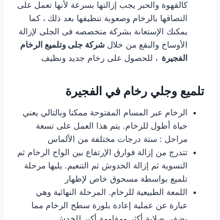
كالقهوة والحبر يجب إزالتها بسرعة لأنها تعمل على
التصاقها بالرخام وصعوبة تنظيفها بعد ذلك ، كما
يمكنك الإستعانة بشركة متخصصه فى الجلى لإزالة
الأوساخ والبقع من خلال
شركة جلى وتلميع الرخام
الفجيرة
، للحصول على رخام جديد ونظيف
تلميع وجلي رخام في الفجيرة
الرخام عبر المسام المفتوحة ممكنا وبالتالي يعني
حياة أطول للرخام. يتم هذا العمل على تسعة
مراحل : ستة درجات مختلفة من الألماس
تتدرج من إزالة فوارق الإرتفاع بين الواح الرخام ثم
التسوية ثم إزالة الخدوش ثم التنعيم. يليها مرحلة
تلميع بواسطة مسحوق خاص لإظهار
اللمعة الطبيعية للرخام. المرحلة النهائية وهي
عبارة عن عملية إعادة بلورة سطح الرخام مما
يضفي صلابة أكثر ومقاومة أكبر للخدش.