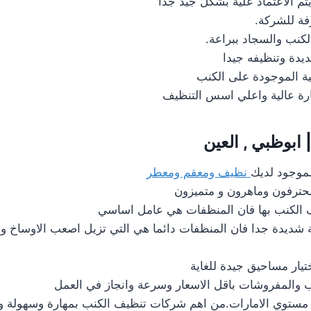
 الاعتماد علية بشكل جيد جدا
فة للشركة.
كنب والسجاد ببراعة.
يدة وتنظيفه جيدا
ة الموجودة على الكنب
رة عالية واعلي اسس التنظيف
ابوظبي , العين
لموجود لديك
نظيف ومعقم ومعطر
ترفون وماهرون و متميزون
 الكنب بها فان المنظفات هي عامل اساسي
ية شديدة جدا فان المنظفات دائما هي التي تزيل اصعب الاوساخ والبق
ختيار مساحيق جيدة للغاية
والمفروشات باقل الاسعار وسرعة وانجاز في العمل
 مستوي الامارات.من اهم شركات تنظيف الكنب بمهارة وسهولة وا