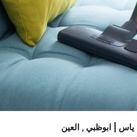
اس | ابوظبي , العين