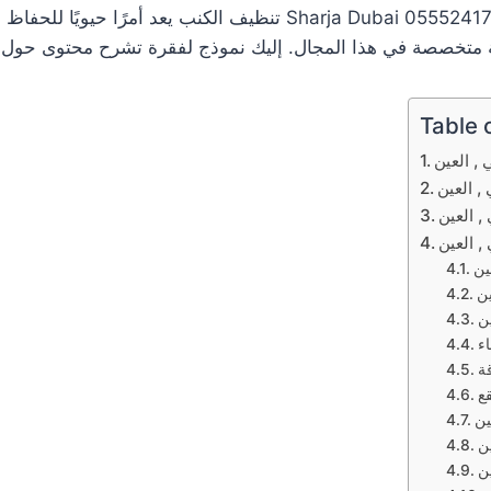
شركة تنظيف كنب في بني ياس | ابوظبي , العين 0555241770 arja Dubai
ة متخصصة في هذا المجال. إليك نموذج لفقرة تشرح محتوى حول 
Table 
, العين
 العين
, العين
, العين
ين
ن
ن
ء
ة
ع
ين
ن
ن