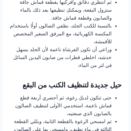
ثم انتظري دقائق وافركيها بقطعة قماش جافة
ستزول البقعة، ويمكنكِ تنظيفها بعد ذلك بالماء
والصابون وقطعة قماش جافة.
بالنسبة للكنب الجلد، نظفي الصالون أولًا باستخدام
المكنسة الكهربائية، مع المرفق الصغير المخصص
للأقمشة،
وراعي أن تكون الفرشاة ناعمة لأن الجلد يسهل
خدشه، اخلطي قطرات من صابون اليدين السائل
في لتر من الماء،
حيل جديدة لتنظيف الكنب من البقع
حتى تتكون لديكِ رغوة، ثم أحضري أربعة قطع
قماش ناعمة، استخدمي الأولى لتنظيف الصالون
بالصابون الذي صنعتيه،
ثم امسحي الرغوة بالقطعة الثانية، وبللي القطعة
الثالثة في ماء نظيف، وامسحي بها على الصالون،