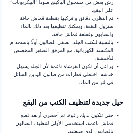
رش بعض من مسحوق الباكينج صودا “البيكربونات”
على البقع،
ثم انتظري دقائق وافركيها بقطعة قماش جافة
ستزول البقعة، ويمكنكِ تنظيفها بعد ذلك بالماء
والصابون وقطعة قماش جافة.
بالنسبة للكنب الجلد، نظفي الصالون أولًا باستخدام
المكنسة الكهربائية، مع المرفق الصغير المخصص
للأقمشة،
وراعي أن تكون الفرشاة ناعمة لأن الجلد يسهل
خدشه، اخلطي قطرات من صابون اليدين السائل
في لتر من الماء،
حيل جديدة لتنظيف الكنب من البقع
حتى تتكون لديكِ رغوة، ثم أحضري أربعة قطع
قماش ناعمة، استخدمي الأولى لتنظيف الصالون
بالصابون الذي صنعتيه،